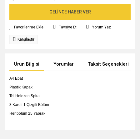
GELİNCE HABER VER
Tavsiye Et
Yorum Yaz
Karşılaştır
Ürün Bilgisi
Yorumlar
Taksit Seçenekleri
A4 Ebat
Plastik Kapak
Tel Helezon Spiral
3 Kareli 1 Çizgili Bölüm
Her bölüm 25 Yaprak
Bu ürünün fiyat bilgisi, resim, ürün açıklamalarında ve diğer
konularda yetersiz gördüğünüz noktaları öneri formunu