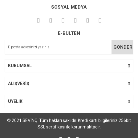
Bu ürüne ilk yorumu siz yapın!
kullanarak tarafımıza iletebilirsiniz.
SOSYAL MEDYA
Görüş ve önerileriniz için teşekkür ederiz.
Yorum Yaz
Ürün resmi kalitesiz, bozuk veya görüntülenemiyor.
E-BÜLTEN
Ürün açıklamasında eksik bilgiler bulunuyor.
Ürün bilgilerinde hatalar bulunuyor.
GÖNDER
Ürün fiyatı diğer sitelerden daha pahalı.
Bu ürüne benzer farklı alternatifler olmalı.
KURUMSAL
ALIŞVERİŞ
Gönder
ÜYELİK
© 2021 SEVİNÇ. Tüm hakları saklıdır. Kredi kartı bilgileriniz 256bit
SSL sertifikası ile korunmaktadır.