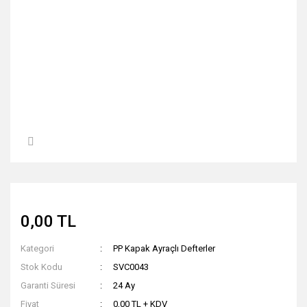
0,00 TL
Kategori
PP Kapak Ayraçlı Defterler
Stok Kodu
SVC0043
Garanti Süresi
24 Ay
Fiyat
0,00 TL + KDV