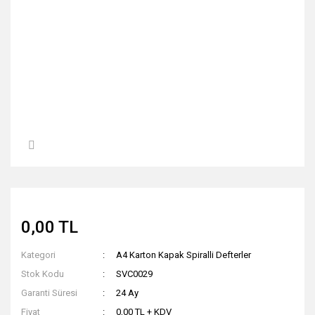
0,00 TL
Kategori
A4 Karton Kapak Spiralli Defterler
Stok Kodu
SVC0029
Garanti Süresi
24 Ay
Fiyat
0,00 TL + KDV