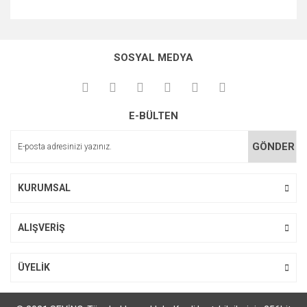
Bu ürünün fiyat bilgisi, resim, ürün açıklamalarında ve diğer
konularda yetersiz gördüğünüz noktaları öneri formunu
Bu ürüne ilk yorumu siz yapın!
kullanarak tarafımıza iletebilirsiniz.
SOSYAL MEDYA
Görüş ve önerileriniz için teşekkür ederiz.
Yorum Yaz
Ürün resmi kalitesiz, bozuk veya görüntülenemiyor.
E-BÜLTEN
Ürün açıklamasında eksik bilgiler bulunuyor.
Ürün bilgilerinde hatalar bulunuyor.
GÖNDER
Ürün fiyatı diğer sitelerden daha pahalı.
Bu ürüne benzer farklı alternatifler olmalı.
KURUMSAL
ALIŞVERİŞ
Gönder
ÜYELİK